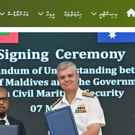
މިނިސްޓްރީ
ހިދުމަތްތައް
މީޑިއާ
ޑައުންލޯޑްސް