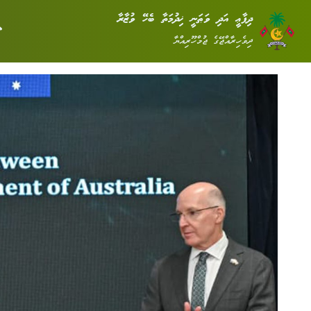
ދިފާޢީ އަދި ވަޠަނީ ޚިދުމަތާ ބެހޭ ވުޒާރާ
ދިވެހިރާއްޖޭގެ ޖުމްހޫރިއްޔާ