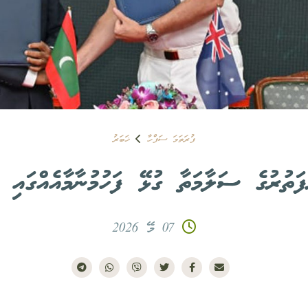
ފުރަތަމަ ސަފްހާ
ޚަބަރު
ފަތުރުގެ ސަލާމަތާ ގުޅޭ ފަހުމުނާމާއެއްގައި 
07 މޭ 2026