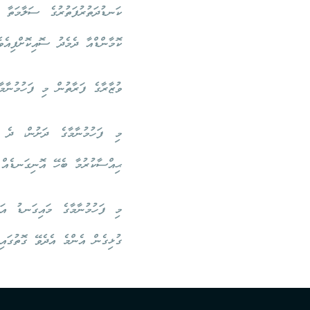
ކަނޑުދަތުރުފަތުރުގެ ސަލާމަތާ
ކޮމާންޑްއާ ދެމެދު ސޮއިކޮށްފިއެވެ
ވުޒާރާގެ ފަރާތުން މި ފަހުމުނާމ
މި ފަހުމުނާމާގެ ދަށުން، ދެ ޤަ
ޙިއްސާކުރުމާ ބެހޭ އޮނިގަނޑެއް އ
މި ފަހުމުނާމާގެ މައިގަނޑު އަމ
ގުޅިގެން އެންމެ އެދެވޭ ގޮތުގައި 