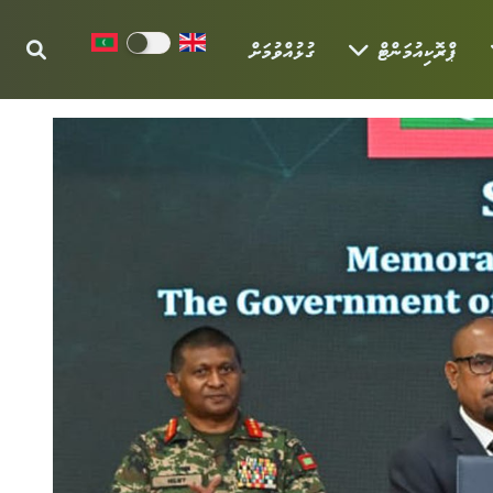
ޕްރޮކިއުމަންޓް
ގުޅުއްވުމަށް