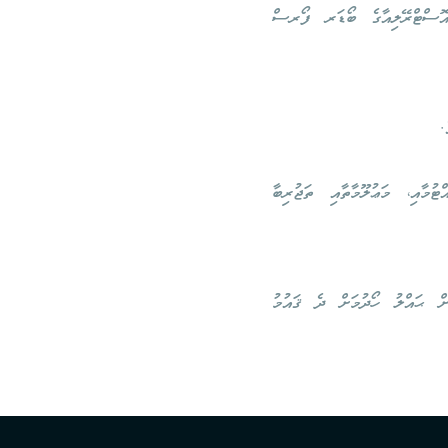
 އޮސްޓްރޭލިއާގެ ބޯޑަރ ފޯރސް
.
ުމާއި، މަޢުލޫމާތާއި ތަޖުރިބާ
ށް ޙައްލު ހޯދުމަށް ދެ ޤައުމު