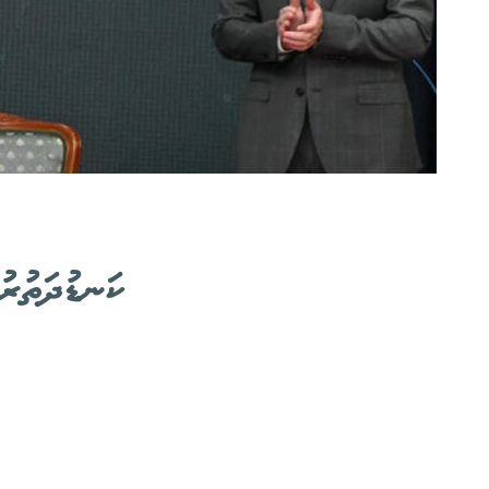
ކަނޑުދަތުރު