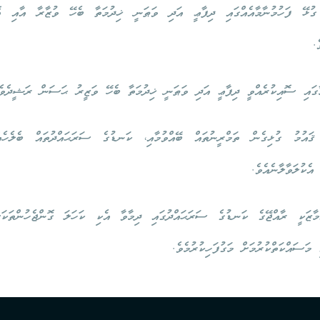
 ގުޅޭ ފަހުމުނާމާއެއްގައި ދިފާޢީ އަދި ވަޠަނީ ޚިދުމަތާ ބެހޭ ވުޒާރާ އާއި
.
ާގައި ސޮއިކުރެއްވީ ދިފާޢީ އަދި ވަޠަނީ ޚިދުމަތާ ބެހޭ ވަޒީރު ޙަސަން ރަޝީދެވެ
އުމު ގުޅިގެން ތަމްރީނުތައް ބޭއްވުމާއި، ކަނޑުގެ ސަރަޙައްދުތައް ބެލެހެއްޓ
ެކުލަވާލާނެއެވެ.
ާޒަކީ ރާއްޖޭގެ ކަނޑުގެ ސަރަޙައްދުގައި ދިމާވާ އެކި ކަހަލަ ގޮންޖެހުންތަކަ
މަސައްކަތްކުރުމަށް މަގުފަހިކުރުމެވެ.