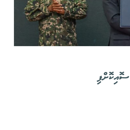
ސޮއިކޮށްފި