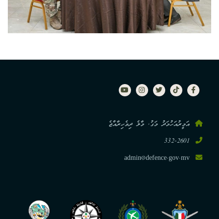
އަމީރުއަހުމަދު މަގު, މާލެ ދިވެހިރާއްޖެ
332-2601
admin@defence.gov.mv