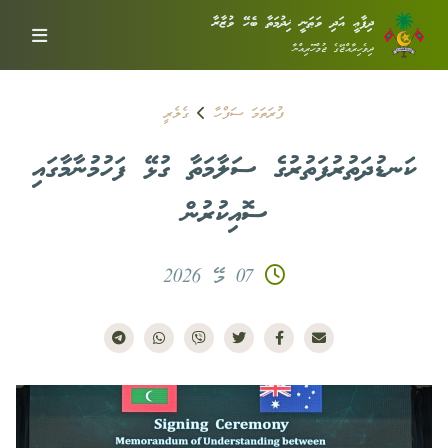
ދިފާޢީ އަދި ވަޠަނީ ޚިދުމަތާ ބެހޭ ވުޒާރާ
ދިވެހިރާއްޖޭގެ ޖުމްހޫރިއްޔާ
ފުރަތަމަ ސަފްހާ
ގެލެރީ
ކަނޑުދަތުރުފަތުރުގެ ސަލާމަތާ ގުޅޭ ފަހުމުނާމާގައި
ސޮއިކުރުން
07 މޭ 2026