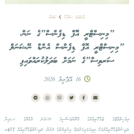
ފުރަތަމަ ސަފްހާ
ޚަބަރު
"މިނިސްޓްރީ އޮފް ޑިފެންސް"ގެ ނަން،
"މިނިސްޓްރީ އޮފް ޑިފެންސް އެންޑް ނޭޝަނަލް
ސަރވިސް"ގެ ނަމަށް ބަދަލުކުރައްވައިފި
16 އޭޕްރީލު 2026
ދިވެހިރާއްޖޭގެ ޖުމްހޫރިއްޔާގެ ޤާނޫނުއަސާސީގެ 116ވަނަ މާއްދާގެ (ހ)އިން
ރައީސުލްޖުމްހޫރިއްޔާއަށް ލިބިވަޑައިގަންނަވާ އިޚުތިޔާރުގެ ދަށުން، ރައީސުލްޖުމްހޫރިއްޔާ ޑޮކްޓަރ