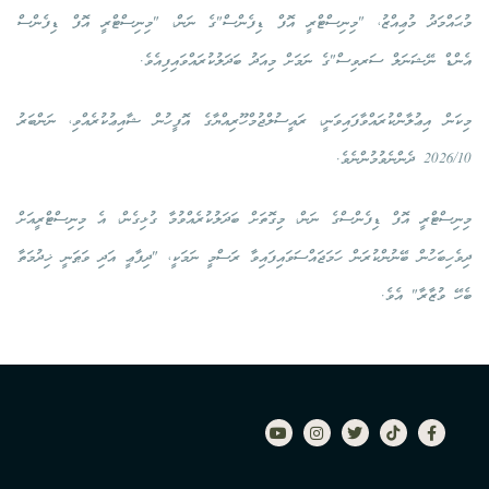
މުޙައްމަދު މުޢިއްޒު، "މިނިސްޓްރީ އޮފް ޑިފެންސް"ގެ ނަން، "މިނިސްޓްރީ އޮފް ޑިފެންސް
އެންޑް ނޭޝަނަލް ސަރވިސް"ގެ ނަމަށް މިއަދު ބަދަލުކުރައްވައިފިއެވެ.
މިކަން އިޢުލާންކުރައްވާފައިވަނީ، ރައީސުލްޖުމްހޫރިއްޔާގެ އޮފީހުން ޝާއިޢުކުރެއްވި، ނަންބަރު
2026/10 ދެންނެވުމުންނެވެ.
މިނިސްޓްރީ އޮފް ޑިފެންސްގެ ނަން، މިގޮތަށް ބަދަލުކުރެއްވުމާ ގުޅިގެން، އެ މިނިސްޓްރީއަށް
ދިވެހިބަހުން ބޭނުންކުރަން ހަމަޖައްސަވައިފައިވާ ރަސްމީ ނަމަކީ، "ދިފާޢީ އަދި ވަޠަނީ ޚިދުމަތާ
ބެހޭ ވުޒާރާ" އެވެ.