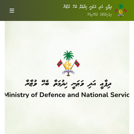
ދިފާޢީ އަދި ވަޠަނީ ޚިދުމަތާ ބެހޭ ވުޒާރާ
ދިވެހިރާއްޖޭގެ ޖުމްހޫރިއްޔާ