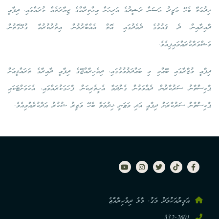
ޚިދުމަތާ ބެހޭ ވަޒީރު ޙަސަން ރަޝީދުގެ އަރިހަށް އިޙްތިރާމްގެ ޒިޔާރަތެއް ކުރައްވައި، ދިފާޢީ
ދާއިރާއިން ދެ ޤައުމުގެ ދެމެދުގައި އޮތް އެއްބާރުލުން އިތުރުކުރުމާ ގުޅޭގޮތުން
މަޝްވަރާކުރައްވައިފިއެވެ.
ދިފާޢީ ވުޒާރާގައި ބޭއްވި މި ބައްދަލުވުމުގައި، ދިވެހިރާއްޖޭގެ ދިފާޢީ ދާއިރާގެ ތަރައްޤީއަށް
ޕާކިސްތާނު ސަރުކާރުން ދެއްވަމުން ގެންދަވާ އެހީތެރިކަން ފާހަގަކުރައްވައި، އެކަމަށްޓަކައި
ޕާކިސްތާން ސަރުކާރަށް ދިފާޢީ އަދި ވަޠަނީ ޚިދުމަތާ ބެހޭ ވަޒީރު ޝުކުރު އަދާކުރެއްވިއެވެ.
އަމީރުއަހުމަދު މަގު, މާލެ ދިވެހިރާއްޖެ
332-2601