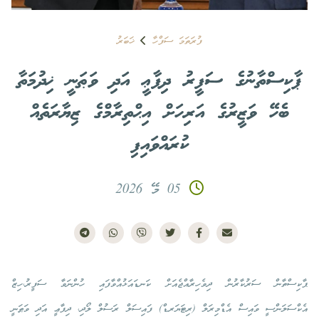
ފުރަތަމަ ސަފްހާ
ޚަބަރު
ޕާކިސްތާނުގެ ސަފީރު ދިފާޢީ އަދި ވަޠަނީ ޚިދުމަތާ
ބެހޭ ވަޒީރުގެ އަރިހަށް އިޙްތިރާމްގެ ޒިޔާރަތެއް
ކުރައްވައިފި
05 މޭ 2026
ޕާކިސްތާން ސަރުކާރުން ދިވެހިރާއްޖެއަށް ކަނޑައަޅުއްވާފައި ހުންނަވާ ސަފީރު،ހިޒް
އެކްސަލަންސީ ވައިސް އެޑްމިރަލް (ރިޓަޔަރޑް) ފައިސަލް ރަސުލް ލޯދި، ދިފާޢީ އަދި ވަޠަނީ