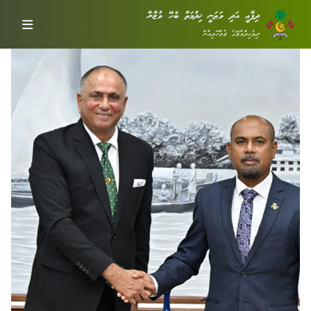
ދިފާޢީ އަދި ވަޠަނީ ޚިދުމަތާ ބެހޭ ވުޒާރާ
ދިވެހިރާއްޖޭގެ ޖުމްހޫރިއްޔާ