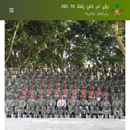
ދިފާޢީ އަދި ވަޠަނީ ޚިދުމަތާ ބެހޭ ވުޒާރާ
ދިވެހިރާއްޖޭގެ ޖުމްހޫރިއްޔާ