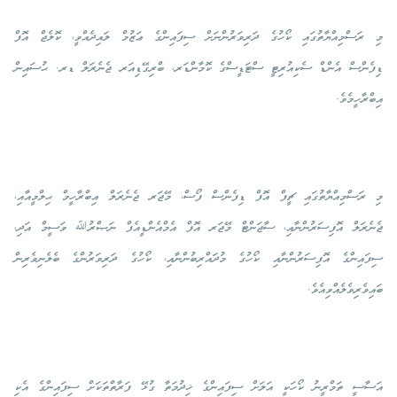
މި ރަސްމިއްޔާތުގައި ކޯހުގެ ދަރިވަރުންނަށް ސިފައިންގެ ޢަޒުމް ލައިދެއްވީ، ކޮލެޖް އޮފް
ޑިފެންސް އެންޑް ސެކިއުރިޓީ ސްޓަޑީސްގެ ކޮމާންޑަރ، ބްރިގޭޑިއަރ ޖެނެރަލް ޑރ. ޙުސައިން
އިބްރާހީމެވެ.
މި ރަސްމިއްޔާތުގައި ޗީފް އޮފް ޑިފެންސް ފޯސް، މޭޖަރ ޖެނެރަލް އިބްރާހީމް ޙިލްމީއާއި،
ޖެނެރަލް އޮފިސަރުންނާއި، ސާޖަންޓް މޭޖަރ އޮފް އެމްއެންޑީއެފް ނަޞްރުﷲ ވަސީމް އަދި،
ސިފައިންގެ އޮފިސަރުންނާއި ކޯހުގެ މުދައްރިބުންނާއި، ކޯހުގެ ދަރިވަރުންގެ ބެލެނިވެރިން
ބައިވެރިވެލެއްވިއެވެ.
އަސާސީ ތަމްރީނު ކޯހަކީ އަލަށް ސިފައިންގެ ޚިދުމަތާ ގުޅޭ ފަރާތްތަކަށް ސިފައިންގެ އެކި