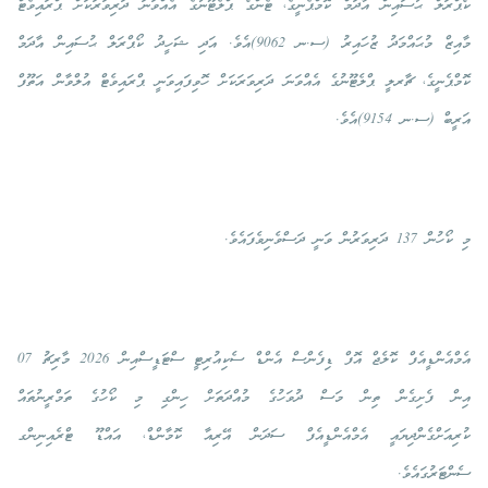
ކޯޕްރަލް ޙުސައިން އާދަމް ކޮމްޕެނީގެ، ޓެންގޯ ޕްލެޓޫނުގެ އެއްވަނަ ދަރިވަރަކަށް ޕްރައިވެޓް
މާއިޒް މުޙައްމަދު ޒުހައިރު (ސ.ނ 9062)އެވެ. އަދި ޝަހީދު ކޯޕްރަލް ޙުސައިން އާދަމް
ކޮމްޕެނީގެ، ޗާރލީ ޕްލެޓޫނުގެ އެއްވަނަ ދަރިވަރަކަށް ހޮވިފައިވަނީ ޕްރައިވެޓް އުލްވާން އަތޫފް
އަރީބް (ސ.ނ 9154)އެވެ.
މި ކޯހުން 137 ދަރިވަރުން ވަނީ ދަސްވެނިވެފައެވެ.
އެމްއެންޑީއެފް ކޮލެޖް އޮފް ޑިފެންސް އެންޑް ސެކިއުރިޓީ ސްޓަޑީސްއިން 2026 މާރިޗު 07
އިން ފެށިގެން ތިން މަސް ދުވަހުގެ މުއްދަތަށް ހިންގި މި ކޯހުގެ ތަމްރީނުތައް
ކުރިއަށްގެންދިޔައީ އެމްއެންޑީއެފް ސަދަން އޭރިއާ ކޮމާންޑް، އައްޑޫ ޓްރެއިނިންގ
ސެންޓަރުގައެވެ.