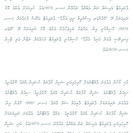
ޕްރައިވެޓް އައިޝަތު ރަނާ ޢަބްދުއް ރަޙްމާން (ސ.ނ 9076)އެވެ. ހެވިކަމަށް އެންމެ މޮޅު
ދަރިވަރަށް ދޭ "ކޮމާންޑަރ އިސްމާޢީލް ދީދީ އެވޯޑް" ޕްރައިވެޓް އަނޫސް މުޙައްމަދު (ސ.ނ
9058) ހާސިލުކުރި އިރު، އަމާޒަށް ބަޑިޖެހުމުން އެންމެ މޮޅު ދަރިވަރަށް ދޭ "މޭޖަރ
އިނގިރޭސި ޢުމަރު މަނިކު އެވޯޑް" ހާސިލުކުރީ ޕްރައިވެޓް މުޙައްމަދު ރަޒާން ޢަލީ ޒާހިރު
(ސ.ނ 9156)އެވެ.
މުޅި ކޯހުން އެއްވަނަ ޕްލެޓޫނަަކަށް ހޮވިފައިވަނީ ޝަހީދު ކޯޕްރަލް ޙުސައިން އާދަމް ކޮމްޕެނީގެ
ސިއެރާ ޕްލެޓޫނެވެ. ޝަހީދު ކޯޕްރަލް ޙުސައިން އާދަމް ކޮމްޕެނީގެ، ސިއެރާ ޕްލެޓޫނުގެ
އެއްވަނަ ދަރިވަރަކަށް ޕްރައިވެޓް ފާތިމަތު ސަރާ އާދަމް (ސ.ނ 9067) ހޮވުނު އިރު،
ޝަހީދު ކޯޕްރަލް ޙުސައިން އާދަމް ކޮމްޕެނީގެ، އަލްފާ ޕްލެޓޫނުގެ އެއްވަނަ ދަރިވަރަކަށް
ހޮވިފައިވަނީ ޕްރައިވެޓް އައިޝަތު ރަނާ ޢަބްދުއް ރަޙުމާން (ސ.ނ 9076)އެވެ. އަދި، ޝަހީދު