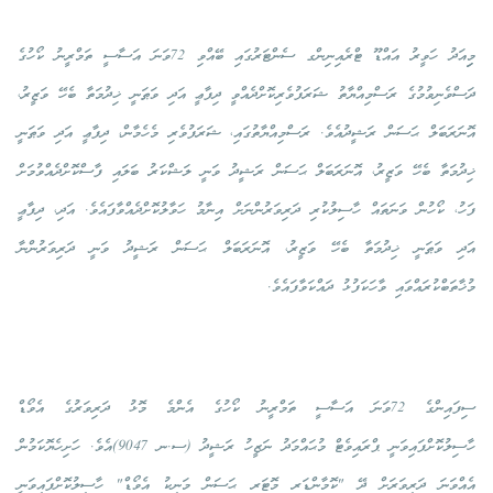
މިިއަދު ހަވީރު އައްޑޫ ޓްރެއިނިންގ ސެންޓަރުގައި ބޭއްވި 72ވަނަ އަސާސީ ތަމްރީނު ކޯހުގެ
ދަސްވެނިވުމުގެ ރަސްމިއްޔާތު ޝަރަފުވެރިކޮށްދެއްވީ ދިފާޢީ އަދި ވަޠަނީ ޚިދުމަތާ ބެހޭ ވަޒީރު،
އޮނަރަބަލް ޙަސަން ރަޝީދުއެވެ. ރަސްމިއްޔާތުގައި، ޝަރަފުވެރި މެހެމާން، ދިފާޢީ އަދި ވަޠަނީ
ޚިދުމަތާ ބެހޭ ވަޒީރު، އޮނަރަބަލް ޙަސަން ރަޝީދު ވަނީ ލަޝްކަރު ބަލައި ފާސްކޮށްދެއްވުމަށް
ފަހު، ކޯހުން ވަނަތައް ހާސިލުކުރި ދަރިވަރުންނަށް އިނާމު ހަވާލުކޮށްދެއްވާފައެވެ. އަދި، ދިފާޢީ
އަދި ވަޠަނީ ޚިދުމަތާ ބެހޭ ވަޒީރު، އޮނަރަބަލް ޙަސަން ރަޝީދު ވަނީ ދަރިވަރުންނާ
މުޚާތަބްކުރައްވައި ވާހަކަފުޅު ދައްކަވާފައެވެ.
ސިފައިންގެ 72ވަނަ އަސާސީ ތަމްރީނު ކޯހުގެ އެންމެ މޮޅު ދަރިވަރުގެ އެވޯޑް
ހާސިލުކޮށްފައިވަނީ ޕްރައިވެޓް މުޙައްމަދު ނަޒީހު ރަޝީދު (ސ.ނ 9047)އެވެ. ހަށިހެޔޮކަމުން
އެއްވަނަ ދަރިވަރަށް ދޭ "ކޮމާންޑަރ މޮޓަރ ޙަސަން މަނިކު އެވޯޑް" ހާސިލުކޮށްފައިވަނީ