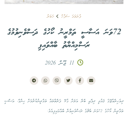
ފުރަތަމަ ސަފްހާ
ޚަބަރު
72ވަނަ އަސާސީ ތަމްރީނު ކޯހުގެ ދަސްވެނިވުމުގެ
ރަސްމިއްޔާތު ބާއްވައިފި
11 ޖޫން 2026
ދިވެހިރާއްޖޭގެ ޤައުމީ ދިފާޢީ ބާރާ އަލަށް ގުޅޭ ފަރާތްތައް ތަމްރީނުކުރުމަށް ހިންގާ، އަސާސީ
ތަމްރީނު ކޯހުގެ 72ވަނަ ބެޗުގެ ދަސްވެނިވުން ބާއްވައިފިއެވެ.