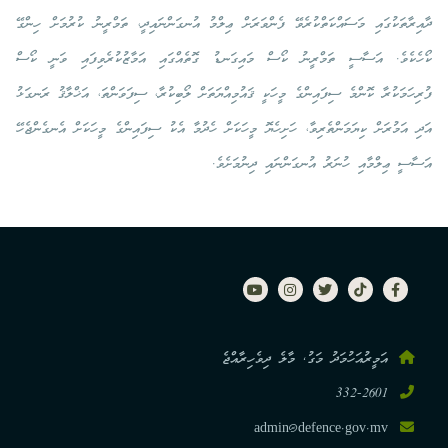
ދާއިރާތަކުގައި މަސައްކަތްކުރެވޭ ފެންވަރަށް ޢިލްމު އުނގަންނައިދީ، ތަމްރީނު ކުރުމަށް ހިންގޭ
ކޯހެކެވެ. އަސާސީ ތަމްރީނު ކޯސް މައިގަނޑު ގޮތެއްގައި އަމާޒުކުރެވިފައި ވަނީ ކޯސް
ފުރިހަމަކުރާ ކޮންމެ ސިފައިންގެ މީހަކީ ޤައުމިއްޔަތަށް ލޯބިކުރާ، ސިފަވަންތަ، އަޚްލާޤު ރަނގަޅު
އަދި އަމުރަށް ކިޔަމަންތެރިވާ، ހަށިހެޔޮ މީހަކަށް ހެދުމާ އެކު ސިފައިންގެ މީހަކަށް އެނގެންޖެހޭ
އަސާސީ ޢިލްމާއި ހުނަރު އުނގަންނައި ދިނުމަށެވެ.
އަމީރުއަހުމަދު މަގު, މާލެ ދިވެހިރާއްޖެ
332-2601
admin@defence.gov.mv