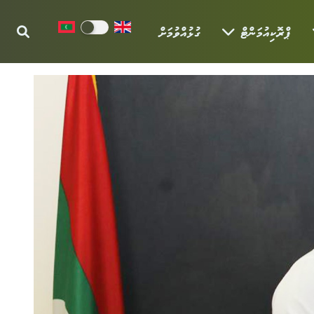
ޕްރޮކިއުމަންޓް
ގުޅުއްވުމަށް