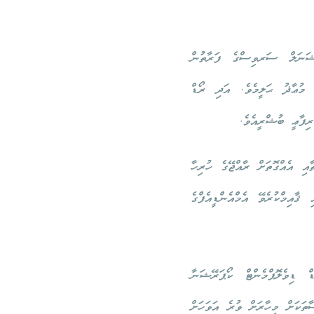
ޭޝަނަލް ސަރވިސްގެ ފަރާތުން
ުޢާޛު ޙަލީމެވެ. އަދި ރޯޑް
 ރިފާޢީ ބުޝްރީއެވެ.
އި އެއްގޮތަށް ރާއްޖޭގެ ހުރިހާ
ޤާއިމްކުރެވޭ އެމްއެންޑީއެފްގެ
މާގޮތަށް ރޯޑް ޑިވެލޮޕްމެންޓް ކޯޕަރޭޝަނާ
ތަކަށް މިހާރަށް ވުރެ އަވަހަށް