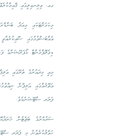
ގއ. ވިލިނގިލީގައި ޤާއިމްކުރެވ
މިކަމަށްޓަކައި މިއަދު ބަންޑ
އެއްބަސްވުމުގައި ސޮއިކުރެއ
ޑިވެލޮޕްމެންޓް ކޯޕަރޭޝަންގެ ފ
މިއީ މިދައުރުގެ ތެރޭގައި އަލިފ
އަތޮޅެއްގައި އަލިފާން ނިއްވުމު
ފަޔަރ ސްޓޭޝަނެކެވެ.
ހަވާލުކުރެވުނު މި ފަޔަރ ސްޓޭޝަ