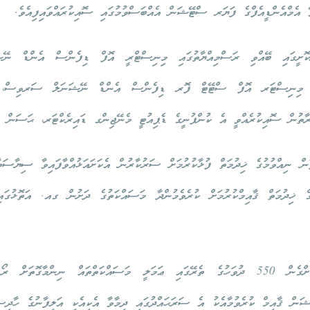
ޭ އެމްއެންޑީއެފްގެ ފަޔަރ ސްޓޭޝަން އެއްބަސްވުމުގައި ސޮއިކުރައްވައިފިއެވެ.
ާރަކޮށީގައި ބޭއްވި ރަސްމިއްޔާތުގައި މިނިސްޓްރީ އޮފް ޑިފެންސް އެންޑް ނ
ްވީ މިނިސްޓަރ އޮފް ސްޓޭޓް ފޮރ ޑިފެންސް އެންޑް ނޭޝަނަލް ސަރވިސް، މ
ަރާތުން ސޮއިކުރެއްވީ އެ ކުންފުނީގެ ޑެޕިއުޓީ މެނޭޖިންގ ޑައިރެކްޓަރ، ޙަސަން
ާން ނިއްވުމުގެ ޚިދުމަތް ފުޅާކުރުމަށް ސަރުކާރުން އެކަށައަޅުއްވާފައިވާ ސިޔާސަތާ
ގެ ޚިދުމަތް ޤާއިމްކުރުމަށް ކުރެވެމުންދާ މަސައްކަތުގެ ދަށުން ގއ. އަތޮޅުގައި 
ސަރުކާރުގެ ބަޖެޓުން ޚަރަދުކޮށްގެން 550 ދުވަހުގެ ތެރޭގައި ޢަމަލީ މަސައްކަތްތައް ނިން
ން ޤާއިމް ކުރެވުމާއެކު އެ ސަރަޙައްދުގައި ދިމާވާ އެކިއެކި އަލިފާނުގެ ހާދިސާ