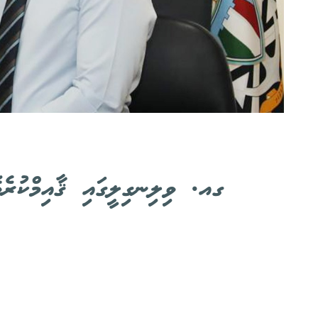
ގއ. ވިލިނގިލީގައި ޤާއިމްކުރެވ