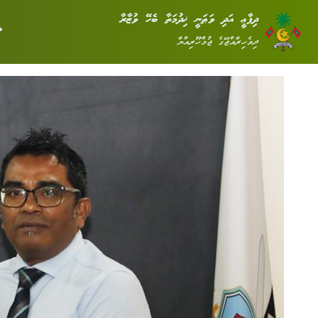
ދިފާޢީ އަދި ވަޠަނީ ޚިދުމަތާ ބެހޭ ވުޒާރާ
ދިވެހިރާއްޖޭގެ ޖުމްހޫރިއްޔާ