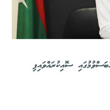
ަސްވުމުގައި ސޮއިކުރައްވައިފި