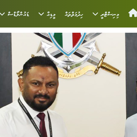
މިނިސްޓްރީ
ހިދުމަތްތައް
މީޑިއާ
ޑައުންލޯޑްސް