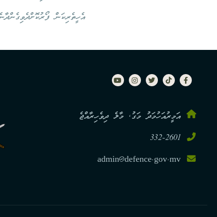
އެހީތެރިކަން ފޯރުކޮށްދެވިގެންދާނެ
އަމީރުއަހުމަދު މަގު, މާލެ ދިވެހިރާއްޖެ
332-2601
admin@defence.gov.mv