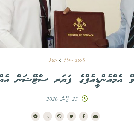
ފުރަތަމަ ސަފްހާ
ޚަބަރު
ޭ އެމްއެންޑީއެފްގެ ފަޔަރ ސްޓޭޝަން އެއްބ
25 ޖޫން 2026