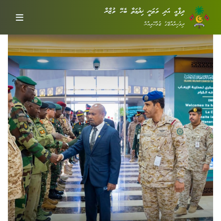
ދިފާޢީ އަދި ވަޠަނީ ޚިދުމަތާ ބެހޭ ވުޒާރާ
ދިވެހިރާއްޖޭގެ ޖުމްހޫރިއްޔާ