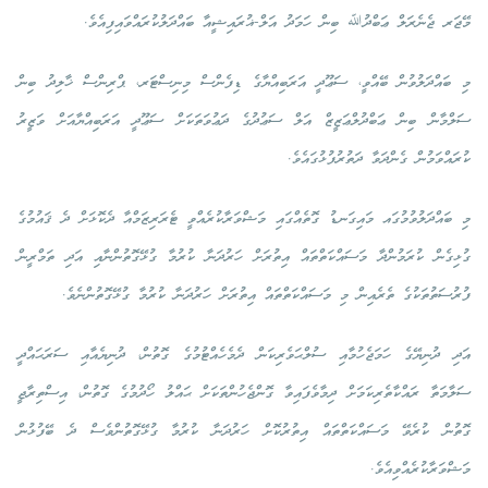
މޭޖަރ ޖެނެރަލް ޢަބްދުﷲ ބިން ހަމަދު އަލް-ޣުރައިޝީއާ ބައްދަލުކުރައްވައިފިއެވެ.
މި ބައްދަލުވުން ބޭއްވީ، ސަޢޫދީ އަރަބިއްޔާގެ ޑިފެންސް މިނިސްޓަރ، ޕްރިންސް ޚާލިދު ބިން
ސަލްމާން ބިން ޢަބްދުލްޢަޒީޒް އަލް ސަޢުދުގެ ދަޢުވަތަކަށް ސަޢޫދީ އަރަބިއްޔާއަށް ވަޒީރު
ކުރައްވަމުން ގެންދަވާ ދަތުރުފުޅުގައެވެ.
މި ބައްދަލުވުމުގައ މައިގަނޑު ގޮތެއްގައި މަޝްވަރާކުރެއްވީ ޓެރަރިޒަމްއާ ދެކޮޅަށް ދެ ޤައުމުގެ
ގުޅިގެން ކުރަމުންދާ މަސައްކަތްތައް އިތުރަށް ހަރުދަނާ ކުރުމާ ގުޅޭގޮތުންނާއި އަދި ތަމްރީން
ފުރުސަތުތަކުގެ ތެރެއިން މި މަސައްކަތްތައް އިތުރަށް ހަރުދަނާ ކުރުމާ ގުޅޭގޮތުންނެވެ.
އަދި ދުނިޔޭގެ ހަމަޖެހުމާއި ސުލްޙަވެރިކަން ދެމެހެއްޓުމުގެ ގޮތުން، ދުނިޔެއާއި ސަރަޙައްދީ
ސަލާމަތާ ރައްކާތެރިކަމަށް ދިމާވެފައިވާ ގޮންޖެހުންތަކަށް ޙައްލު ހޯދުމުގެ ގޮތުން، އިސްތިރާޖީ
ގޮތުން ކުރެވޭ މަސައްކަތްތައް އިތުރުކޮށް ހަރުދަނާ ކުރުމާ ގުޅޭގޮތުންވެސް ދެ ބޭފުޅުން
މަޝްވަރާކުރެއްވިއެވެ.