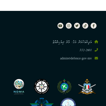
އަމީރުއަހުމަދު މަގު, މާލެ ދިވެހިރާއްޖެ
332-2601
admin@defence.gov.mv