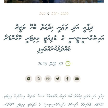
ފުރަތަމަ ސަފްހާ
ޚަބަރު
ދިފާޢީ އަދި ވަޠަނީ ޚިދުމަތާ ބެހޭ ވަޒީރު
އައި.އެމް.ސީ.ޓީ.ސީ ގެ ޑެޕިއުޓީ މިލިޓަރީ ކޮމާންޑަރާ
ބައްދަލުކުރައްވައިފި
30 ޖޫން 2026
ދިފާޢީ އަދި ވަޠަނީ ޚިދުމަތާ ބެހޭ ވަޒީރު، އޮނަރަބްލް ޙަސަން ރަޝީދު، އިސްލާމިކް މިލިޓަރީ
ކައުންޓަރ ޓެރަރިޒަމް ކޯލިޝަން (އައި.އެމް.ސީ.ޓީ.ސީ) ގެ ޑެޕިއުޓީ މިލިޓަރީ ކޮމާންޑަރ