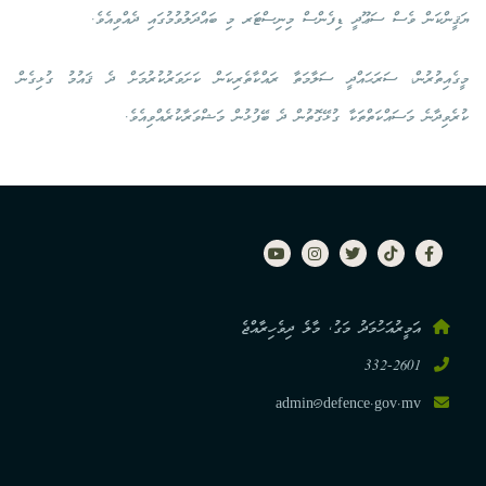
ޔަޤީންކަން ވެސް ސަޢޫދީ ޑިފެންސް މިނިސްޓަރ މި ބައްދަލުވުމުގައި ދެއްވިއެވެ.
މީގެއިތުރުން، ސަރަޙައްދީ ސަލާމަތާ ރައްކާތެރިކަން ކަށަވަރުކުރުމަށް ދެ ޤައުމު ގުޅިގެން
ކުރެވިދާނެ މަސައްކަތްތަކާ ގުޅޭގޮތުން ދެ ބޭފުޅުން މަޝްވަރާކުރެއްވިއެވެ.
އަމީރުއަހުމަދު މަގު, މާލެ ދިވެހިރާއްޖެ
332-2601
admin@defence.gov.mv