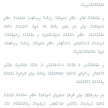
ބައްދަލުކުރައްވައިފިއެވެ.
މި ބައްދަލުވުން ބޭއްވީ، ސަޢޫދީ އަރަބިއްޔާގެ ޑިފެންސް މިނިސްޓަރގެ ދަޢުވަތަކަށް ސަޢޫދީ
އަރަބިއްޔާއަށް ދިފާޢީ އަދި ވަޠަނީ ޚިދުމަތާ ބެހޭ ވަޒީރު ކުރައްވަމުން ގެންދަވާ
ދަތުރުފުޅުގައެވެ. ސަޢޫދީ ސަރުކާރުން ހަމަޖައްސާވަފައިވާ މި ދަތުރުފުޅުގެ އިންތިޒާމްތަކުގެ
ފުރިހަމަކަން ފާހަގަކުރައްވައި، އެކަމަށްޓަކައި ސަޢޫދީ އަރަބިއްޔާގެ ޑިފެންސް މިނިސްޓަރަށް،
ވަޒީރު ޝުކުރުއަދާކުރެއްވިއެވެ.
މި ބައްދަލުވުމުގައި ދެ ބޭފުޅުން މަޝްވަރާކުރެއްވީ، ދެ ޤައުމުގެ ދެމެދުގައިވާ ޒަމާންވީ
ގުޅުންތަކާއި، އިސްތިރާޖީ ގުޅުންތައް ހަރުދަނާކުރުމުގެ އިތުރުން، ދިފާޢީ ދާއިރާއިން އެއްބާރުން
އިތުރުކުރުމާ ގުޅޭގޮތުންނެވެ.
އަދި ދިވެހިރާއްޖޭގެ ދިފާޢީ ދާއިރާގެ ތަރައްޤީއާއި ކުރިއެރުމަށް ސަޢޫދީ ސަރުކާރުން ދެއްވަމުން
ގެންދަވާ އެހީތެރިކަން އެގޮތުގައި ދަމަހައްޓަވައި، އެހީތެރިކަން އިތުރުކުރައްވާނޭ ކަމުގެ