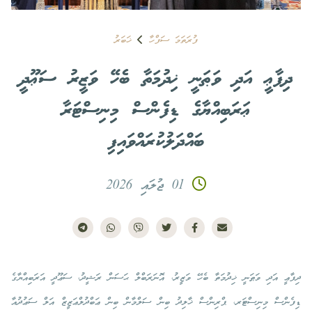
ފުރަތަމަ ސަފްހާ
ޚަބަރު
ދިފާޢީ އަދި ވަޠަނީ ޚިދުމަތާ ބެހޭ ވަޒީރު ސަޢޫދީ
ޢަރަބިއްޔާގެ ޑިފެންސް މިނިސްޓަރާ
ބައްދަލުކުރައްވައިފި
01 ޖުލައި 2026
ދިފާޢީ އަދި ވަޠަނީ ޚިދުމަތާ ބެހޭ ވަޒީރު، އޮނަރަބްލް ޙަސަން ރަޝީދު، ސަޢޫދީ އަރަބިއްޔާގެ
ޑިފެންސް މިނިސްޓަރ، ޕްރިންސް ޚާލިދު ބިން ސަލްމާން ބިން ޢަބްދުލްޢަޒީޒް އަލް ސަޢުދުއާ