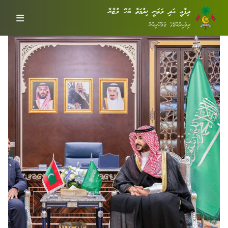
ދިފާޢީ އަދި ވަޠަނީ ޚިދުމަތާ ބެހޭ ވުޒާރާ
ދިވެހިރާއްޖޭގެ ޖުމްހޫރިއްޔާ