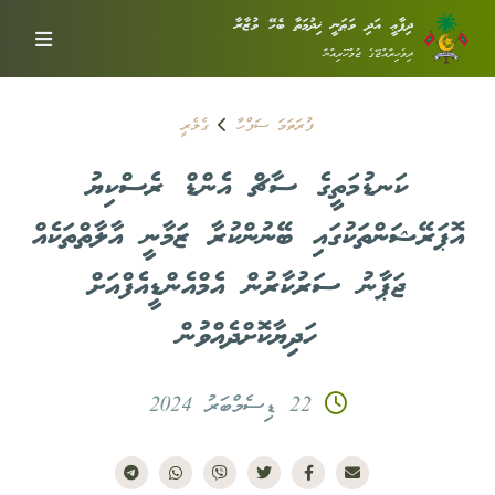
ދިފާޢީ އަދި ވަޠަނީ ޚިދުމަތާ ބެހޭ ވުޒާރާ
ދިވެހިރާއްޖޭގެ ޖުމްހޫރިއްޔާ
ފުރަތަމަ ސަފްހާ
ގެލެރީ
ކަނޑުމަތީގެ ސާޗް އެންޑް ރެސްކިޔު
އޮޕަރޭޝަންތަކުގައި ބޭނުންކުރާ ޒަމާނީ އާލާތްތަކެއް
ޖަޕާނު ސަރުކާރުން އެމްއެންޑީއެފްއަށް
ހަދިޔާކޮށްދެއްވުން
22 ޑިސެމްބަރު 2024