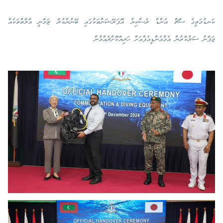
ކަނޑުމަތީގެ ސާޗް އެންޑް ރެސްކިޔު އޮޕަރޭޝަންތަކުގައި ބޭނުންކުރާ ޒަމާނީ އާލާތްތަކެއް
ޖަޕާނު ސަރުކާރުން އެމްއެންޑީއެފްއަށް ހަދިޔާކޮށްދެއްވުން