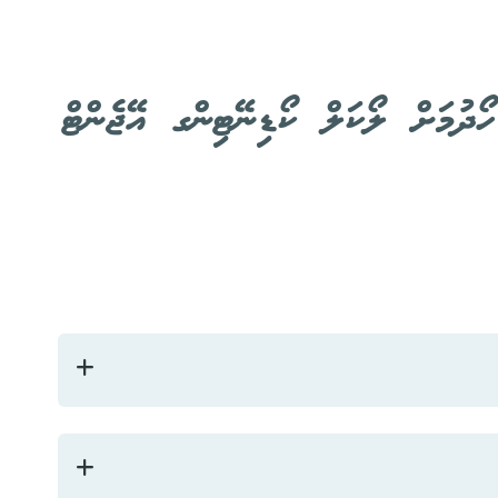
ޯދުމަށް ލޯކަލް ކޯޑިނޭޓިންގ އޭޖެންޓް
ެނައުމުގެހުއްދަ އަށް އެދި، ޓީ.އެފް.އޭ ފޯމް 1، 2، 3 ފުރިހަމަކުރެއްވުމަށްފަހު (ވެޕަން ލައިސަންސް އަދި އެންޑް ޔޫޒަރ ސެޓްފިކެޓް) އާއެކު