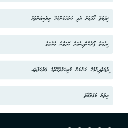
ކަނޑުމަގުން ހަތިޔާރު އެތެރެކުރުމަށް 15000 ރުފިޔާ
ޚިދުމަތް ހޯދުމަށް އެދި ހުށަހަޅަންޖެހޭ ލިޔެކިޔުންތައް
ޚިދުމަތަށް އެދޭ ފޯރމް ޑައުންލޯޑް ކުރައްވާ - ޓީއެފްއޭ 02
ކަނޑުމަގުން ހަތިޔާރު ބޭރުކުރުން 15000 ރުފިޔާ
ރާއްޖެއަށް އަންނަ ބޯޓުފަހަރުގެ ސަލާމަތަށް ބޭނުންކުރާ ހަތިޔާރު ގެނައުމުގެ
ޚިދުމަތް ފޯރުކޮށްދިނުމަށް ހޭދަވާނެ މުއްދަތު
ވައިގެމަގުން ހަތިޔާރު އެތެރެކުރުމަށް 2500 ރުފިޔާ
ރަސްމީ މަސައްކަތު 02 ދުވަސް
ވައިގެމަގުން ހަތިޔާރު ބޭރުކުރުމަށް 2500 ރުފިޔާ
ިދުމަތްދިނުމުގެ ކަންކަން ކުރިއަށްދާގޮތުގެ މަރުޙަލާތައ
ހަތިޔާރު އެމް.އެން.ޑީ.އެފްގެ އާމަރީގައި ސްޓޯރ ކުރުން ކޮންމެ މަހަކަށް 12000 ރު
1. އެޕްލިކޭޝަން ހުށަހެޅުމުން، މަޢުލޫމާތާއި ޑޮކިއުމަންޓްތައް ހަމައަށް ހުރިތޯ ބެލުން.
އިތުރު މަޢުލޫމާތު
2. ހަމައަށް ނެތްނަމަ، އަލުން ހުށަހެޅުމަށް ކަސްޓަމަރަށް އެންގުން.
އިތުރު މަޢުލޫމާތު ހޯއްދެވުމުށް މިނިސްޓްރީގެ ކޯލް ސެންޓަރ ނަންބަރު 3322601 އަށް ރަސްމީ ގަޑީގައި ގުޅުއްވުން އެދެމ
3. ހަމައަށް ހުރިނަމަ، އެމް.އެން.ޑީ.އެފް އިން ބަލަންޖެހޭ ކަންކަން ބެލުމަށް ފޮނުވުން.