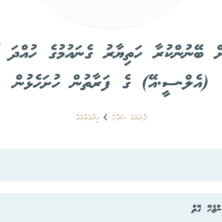
ް ބޭނުންކުރާ ހަތިޔާރު ގެނައުމުގެ ހުއްދަ ހ
(އެލް.ސީ.އޭ) ގެ ފަރާތުން ހުށަހެޅުން
ފުރަތަމަ ސަފްހާ
ޚިދުމަތްތައް
ރާއްޖެއަށް އަންނަ ބޯޓުފަހަރުގެ ސަލާމަތަށް ބޭނުންކުރާ ހަތިޔާރު ގ
ންޖެހޭ ގޮތް