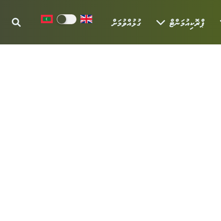
ޕްރޮކިއުމަންޓް
ގުޅުއްވުމަށް