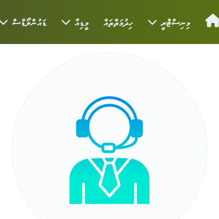
މިނިސްޓްރީ
ހިދުމަތްތައް
މީޑިއާ
ޑައުންލޯޑްސް