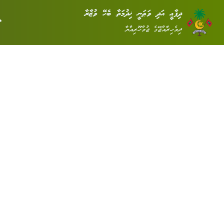
ދިފާޢީ އަދި ވަޠަނީ ޚިދުމަތާ ބެހޭ ވުޒާރާ
ދިވެހިރާއްޖޭގެ ޖުމްހޫރިއްޔާ