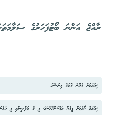
ރާއްޖެ އަންނަ ބޯޓުފަހަރުގެ ސަލާމަތަށ
ޚިދުމަތަށް އެދޭނެ ގޮތުގެ އިރުޝާދު
ޚިދުމަތް ހޯދުމަށް ފީއެއް ދައްކަންޖެހޭނަމަ، ފީ ގެ ތަފްޞީލާއި ފީ ދައްކަ
ހުށަހަޅުއްވާނީ މިނިސްޓްރީގެ ރިސެޕްޝަނަށެވެ.