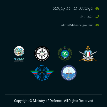
ބެލުން.
އަމީރުއަހުމަދު މަގު, މާލެ ދިވެހިރާއްޖެ
332-2601
5. މިނިސްޓްރީ އިން ހުއްދަ / ޖަވާބު ދިނުން.
admin@defence.gov.mv
Copyright © Ministry of Defence. All Rights Reserved