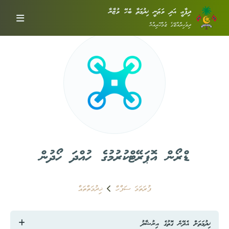
ދިފާޢީ އަދި ވަޠަނީ ޚިދުމަތާ ބެހޭ ވުޒާރާ
ދިވެހިރާއްޖޭގެ ޖުމްހޫރިއްޔާ
ޑްރޯން އޮޕަރޭޓްކުރުމުގެ ހުއްދަ ހޯދުން
ފުރަތަމަ ސަފްހާ
ޚިދުމަތްތައް
ޚިދުމަތަށް އެދޭނެ ގޮތުގެ އިރުޝާދު