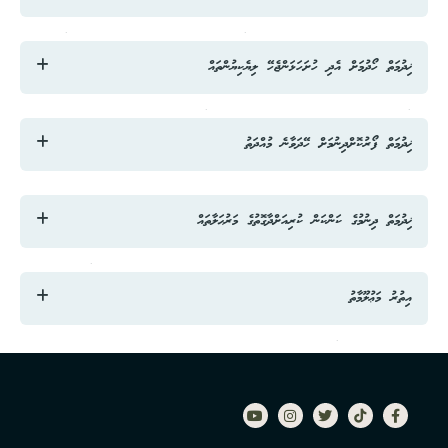
ރާއްޖޭގެ އެއްވެސް ސަރަޙައްދެއްގައި ޑްރޯން އޮޕަރޭޓްކުރައްވަން ބޭނުންވާނަމަ، ޑްރޯން
ޚިދުމަތް ހޯދުމަށް އެދި ހުށަހަޅަންޖެހޭ ލިޔެކިޔުންތައް
އުދުއްސުމަށް ބޭނުންވާ ތާރީޚުގެ 03 ދުވަސް ކުރިންއެކަމަށްއެދި އީ-ފާސް ބޭނުންކޮށްގެން
ވަން ގަވް ޕޯޓަލް މެދުވެރިކޮށް ހުށަހެޅުއްވުން އެދެމެވެ.
ޑްރޯން އަރުވާ ސަރަހައްދު އެނގޭނެ ޗާޓަކާއި ޑްރޯންގެ ސްޕެސިފިކޭޝަން
ޚިދުމަތް ފޯރުކޮށްދިނުމަށް ހޭދަވާނެ މުއްދަތު
އޮންލައިންކޮށް އެޕްލައި ކުރުމަށް
ރަސްމީ މަސައްކަތު 03 ދުވަސް.
ޚިދުމަތް ދިނުމުގެ ކަންކަން ކުރިއަށްދާގޮތުގެ މަރުޙަލާތައް
1. އެޕްލިކޭޝަން ހުށަހެޅުމުން، މަޢުލޫމާތާއި ޑޮކިއުމަންޓްތައް ހަމައަށް ހުރިތޯ ބެލުން.
އިތުރު މަޢުލޫމާތު
2. ހަމައަށް ނެތްނަމަ، އަލުން ހުށަހެޅުމަށް ކަސްޓަމަރަށް އެންގުން.
އިތުރު މަޢުލޫމާތު ހޯއްދެވުމުށް ކަމާގުޅޭ ސެކްޝަންގެ ނަންބަރު 7522601 ނުވަތަ
3. ހަމައަށް ހުރިނަމަ، އެމް.އެން.ޑީ.އެފް އިން ބަލަންޖެހޭ ކަންކަން ބެލުމަށް ފޮނުވުން.
މިނިސްޓްރީގެ ކޯލް ސެންޓަރ ނަންބަރު 3322601 އަށް ރަސްމީ ގަޑީގައި ގުޅުއްވުން
އެދެމެވެ.
4. އެމް.އެން.ޑީ.އެފް އިން ގޮތެއް ނިންމުމުން، މިނިސްޓްރީއިން ބަލަންޖެހޭ ކަންކަން